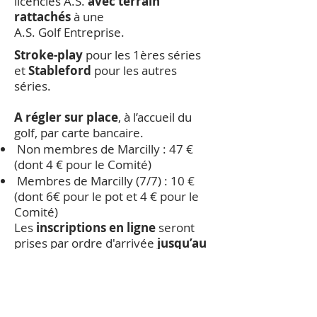
licenciés A.S.
avec terrain
rattachés
à une
A.S. Golf Entreprise.
Stroke-play
pour les 1ères séries
et
Stableford
pour les autres
séries.
A régler sur place
, à l’accueil du
golf, par carte bancaire.
Non membres de Marcilly : 47 €
(dont 4 € pour le Comité)
Membres de Marcilly (7/7) : 10 €
(dont 6€ pour le pot et 4 € pour le
Comité)
Les
inscriptions en ligne
seront
prises par ordre d'arrivée
jusqu’au
26 août
Règlement