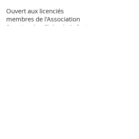
Ouvert aux licenciés
membres de l'Association
Sportive des Clubs du
Loiret
avec terrain ou des Clubs de
golf d'entreprise.
Détails