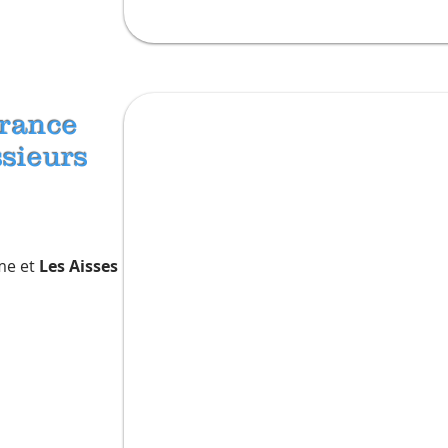
rance
sieurs
me et
Les Aisses