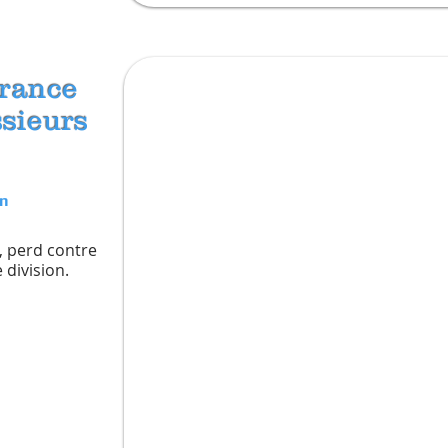
rance
sieurs
on
, perd contre
 division.