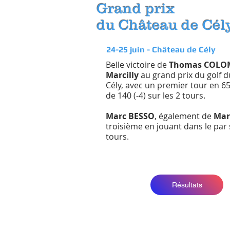
Grand prix
du Château de Cél
24-25 juin - Château de Cély
Belle victoire de
Thomas COL
Marcilly
au grand prix du golf 
Cély, avec un premier tour en 65 
de 140 (-4) sur les 2 tours.
Marc BESSO
, également de
Marc
troisième en jouant dans le par 
tours.
Résultats