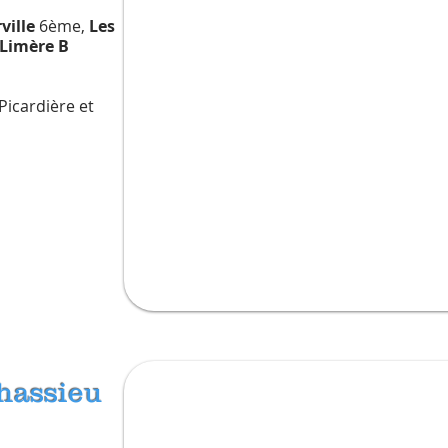
ville
6ème,
Les
Limère B
Picardière et
hassieu