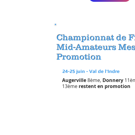
Championnat de F
Mid-Amateurs Mes
Promotion
24-25 juin - Val de l'Indre
Augerville
8ème,
Donnery
11è
13ème
restent en promotion