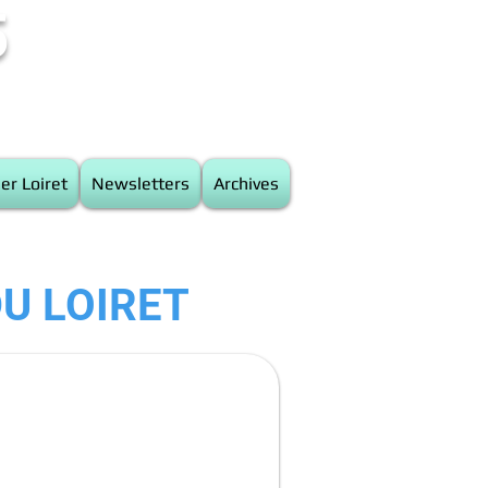
5
er Loiret
Newsletters
Archives
U LOIRET